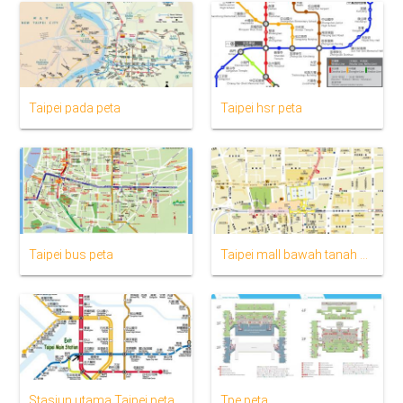
Taipei pada peta
Taipei hsr peta
Taipei bus peta
Taipei mall bawah tanah peta
Stasiun utama Taipei peta lantai
Tpe peta