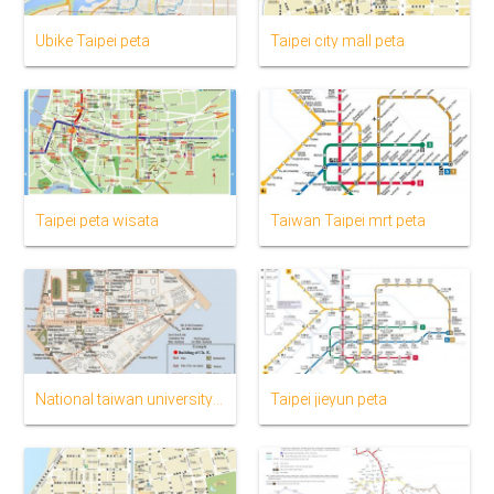
Ubike Taipei peta
Taipei city mall peta
Taipei peta wisata
Taiwan Taipei mrt peta
National taiwan university peta
Taipei jieyun peta