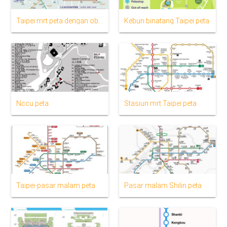
Taipei mrt peta dengan obyek wisata
Kebun binatang Taipei peta
Nccu peta
Stasiun mrt Taipei peta
Taipei-pasar malam peta
Pasar malam Shilin peta