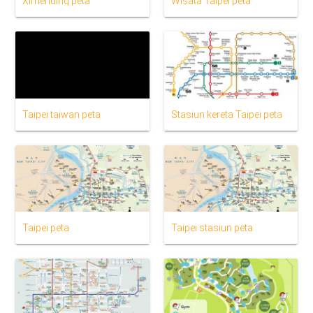
Ximending peta
Wisata Taipei peta
Taipei taiwan peta
Stasiun kereta Taipei peta
Taipei peta
Taipei stasiun peta