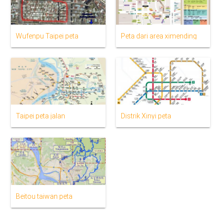
Wufenpu Taipei peta
Peta dari area ximending
Taipei peta jalan
Distrik Xinyi peta
Beitou taiwan peta