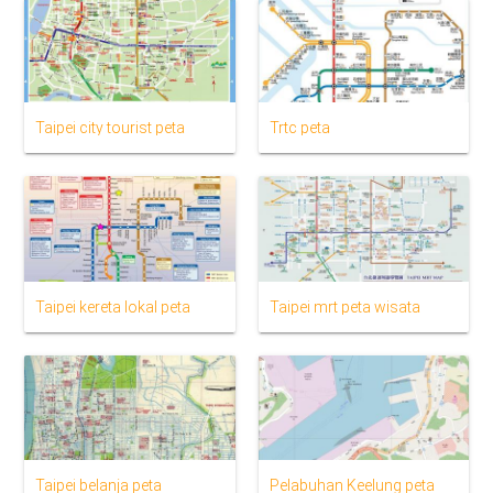
Taipei city tourist peta
Trtc peta
Taipei kereta lokal peta
Taipei mrt peta wisata
Taipei belanja peta
Pelabuhan Keelung peta