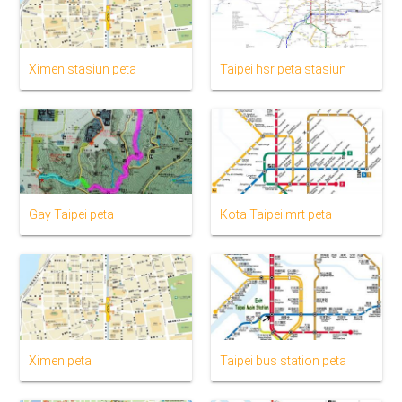
Ximen stasiun peta
Taipei hsr peta stasiun
Gay Taipei peta
Kota Taipei mrt peta
Ximen peta
Taipei bus station peta