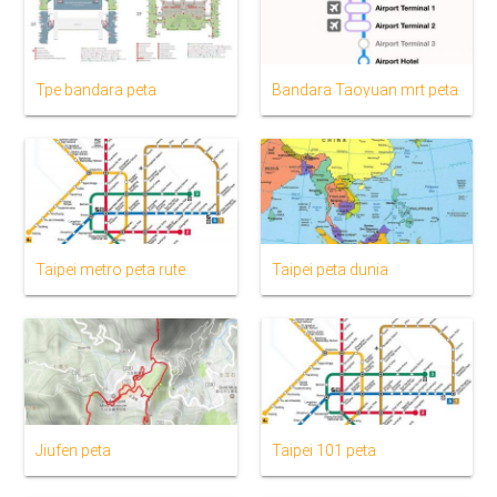
Tpe bandara peta
Bandara Taoyuan mrt peta
Taipei metro peta rute
Taipei peta dunia
Jiufen peta
Taipei 101 peta